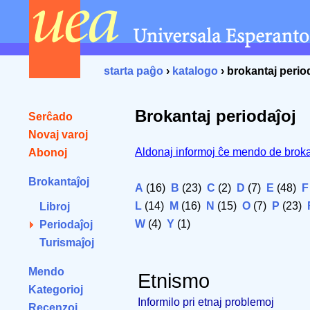
starta paĝo
›
katalogo
› brokantaj perio
Brokantaj periodaĵoj
Serĉado
Novaj varoj
Aldonaj informoj ĉe mendo de broka
Abonoj
Brokantaĵoj
A
(16)
B
(23)
C
(2)
D
(7)
E
(48)
F
L
(14)
M
(16)
N
(15)
O
(7)
P
(23)
Libroj
W
(4)
Y
(1)
Periodaĵoj
Turismaĵoj
Mendo
Etnismo
Kategorioj
Informilo pri etnaj problemoj
Recenzoj