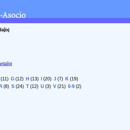
daĵoj
ntaĵoj
(11)
G
(12)
H
(13)
I
(20)
J
(7)
K
(19)
R
(8)
S
(24)
T
(12)
U
(3)
V
(21)
0-9
(2)