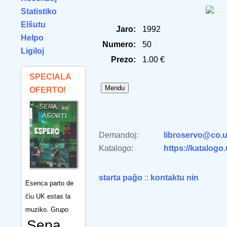
Statistiko
Elŝutu
Jaro:
1992
Helpo
Numero:
50
Ligiloj
Prezo:
1.00 €
SPECIALA
OFERTO!
Demandoj:
libroservo@co.u
Katalogo:
https://katalogo
starta paĝo
::
kontaktu nin
Esenca parto de
ĉiu UK estas la
muziko. Grupo
Sepa