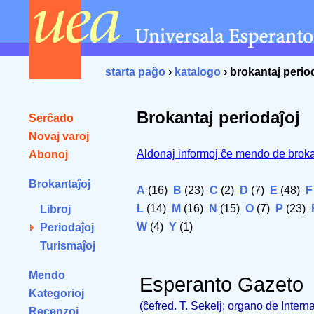
starta paĝo
›
katalogo
› brokantaj perio
Brokantaj periodaĵoj
Serĉado
Novaj varoj
Aldonaj informoj ĉe mendo de broka
Abonoj
Brokantaĵoj
A
(16)
B
(23)
C
(2)
D
(7)
E
(48)
F
L
(14)
M
(16)
N
(15)
O
(7)
P
(23)
Libroj
W
(4)
Y
(1)
Periodaĵoj
Turismaĵoj
Mendo
Esperanto Gazeto
Kategorioj
(ĉefred. T. Sekelj; organo de Intern
Recenzoj