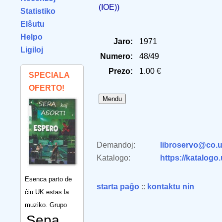
(IOE))
Statistiko
Elŝutu
Helpo
Jaro:
1971
Ligiloj
Numero:
48/49
Prezo:
1.00 €
SPECIALA
OFERTO!
Demandoj:
libroservo@co.u
Katalogo:
https://katalogo
Esenca parto de
starta paĝo
::
kontaktu nin
ĉiu UK estas la
muziko. Grupo
Sepa