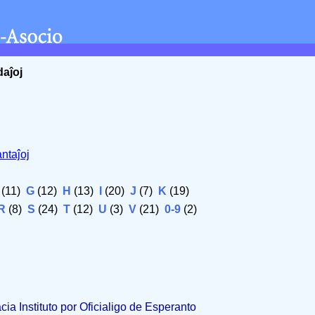
daĵoj
ntaĵoj
(11)
G
(12)
H
(13)
I
(20)
J
(7)
K
(19)
R
(8)
S
(24)
T
(12)
U
(3)
V
(21)
0-9
(2)
acia Instituto por Oficialigo de Esperanto