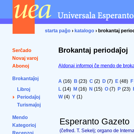
starta paĝo
›
katalogo
› brokantaj perio
Brokantaj periodaĵoj
Serĉado
Novaj varoj
Aldonaj informoj ĉe mendo de broka
Abonoj
Brokantaĵoj
A
(16)
B
(23)
C
(2)
D
(7)
E
(48)
F
L
(14)
M
(16)
N
(15)
O
(7)
P
(23)
Libroj
W
(4)
Y
(1)
Periodaĵoj
Turismaĵoj
Mendo
Esperanto Gazeto
Kategorioj
(ĉefred. T. Sekelj; organo de Intern
Recenzoj