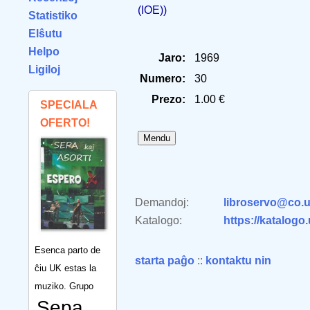
(IOE))
Statistiko
Elŝutu
Helpo
Jaro:
1969
Ligiloj
Numero:
30
Prezo:
1.00 €
SPECIALA
OFERTO!
Demandoj:
libroservo@co.u
Katalogo:
https://katalogo
Esenca parto de
starta paĝo
::
kontaktu nin
ĉiu UK estas la
muziko. Grupo
Sepa