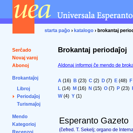
starta paĝo
›
katalogo
› brokantaj perio
Brokantaj periodaĵoj
Serĉado
Novaj varoj
Aldonaj informoj ĉe mendo de broka
Abonoj
Brokantaĵoj
A
(16)
B
(23)
C
(2)
D
(7)
E
(48)
F
L
(14)
M
(16)
N
(15)
O
(7)
P
(23)
Libroj
W
(4)
Y
(1)
Periodaĵoj
Turismaĵoj
Mendo
Esperanto Gazeto
Kategorioj
(ĉefred. T. Sekelj; organo de Intern
Recenzoj