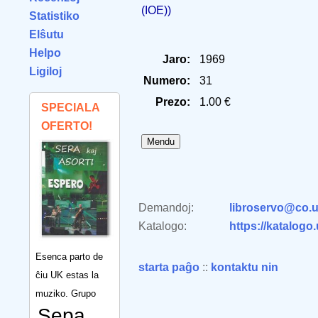
(IOE))
Statistiko
Elŝutu
Helpo
Jaro:
1969
Ligiloj
Numero:
31
Prezo:
1.00 €
SPECIALA
OFERTO!
Demandoj:
libroservo@co.u
Katalogo:
https://katalogo
Esenca parto de
starta paĝo
::
kontaktu nin
ĉiu UK estas la
muziko. Grupo
Sepa