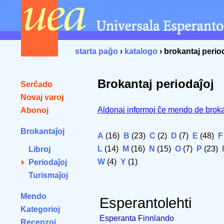
starta paĝo
›
katalogo
› brokantaj perio
Brokantaj periodaĵoj
Serĉado
Novaj varoj
Aldonaj informoj ĉe mendo de broka
Abonoj
Brokantaĵoj
A
(16)
B
(23)
C
(2)
D
(7)
E
(48)
F
L
(14)
M
(16)
N
(15)
O
(7)
P
(23)
Libroj
W
(4)
Y
(1)
Periodaĵoj
Turismaĵoj
Mendo
Esperantolehti
Kategorioj
Esperanta Finnlando
Recenzoj