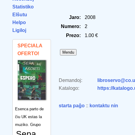
Statistiko
Elŝutu
Jaro:
2008
Helpo
Numero:
2
Ligiloj
Prezo:
1.00 €
SPECIALA
OFERTO!
Demandoj:
libroservo@co.u
Katalogo:
https://katalogo
starta paĝo
::
kontaktu nin
Esenca parto de
ĉiu UK estas la
muziko. Grupo
Sepa