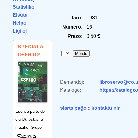
Statistiko
Elŝutu
Jaro:
1981
Helpo
Numero:
16
Ligiloj
Prezo:
0.50 €
SPECIALA
OFERTO!
Demandoj:
libroservo@co.u
Katalogo:
https://katalogo
starta paĝo
::
kontaktu nin
Esenca parto de
ĉiu UK estas la
muziko. Grupo
Sepa