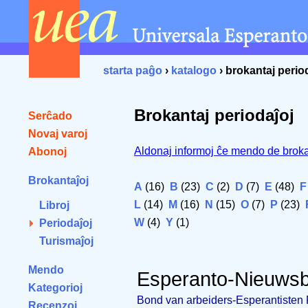
starta paĝo
›
katalogo
› brokantaj perio
Brokantaj periodaĵoj
Serĉado
Novaj varoj
Aldonaj informoj ĉe mendo de broka
Abonoj
Brokantaĵoj
A
(16)
B
(23)
C
(2)
D
(7)
E
(48)
F
L
(14)
M
(16)
N
(15)
O
(7)
P
(23)
Libroj
W
(4)
Y
(1)
Periodaĵoj
Turismaĵoj
Mendo
Esperanto-Nieuwsb
Kategorioj
Bond van arbeiders-Esperantisten 
Recenzoj