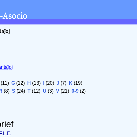
daĵoj
ntaĵoj
(11)
G
(12)
H
(13)
I
(20)
J
(7)
K
(19)
R
(8)
S
(24)
T
(12)
U
(3)
V
(21)
0-9
(2)
rief
F.L.E.