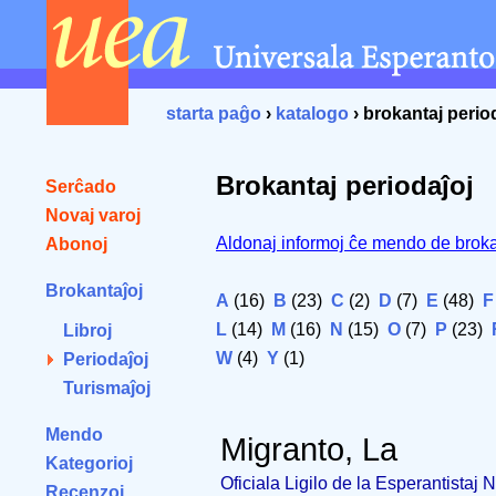
starta paĝo
›
katalogo
› brokantaj perio
Brokantaj periodaĵoj
Serĉado
Novaj varoj
Aldonaj informoj ĉe mendo de broka
Abonoj
Brokantaĵoj
A
(16)
B
(23)
C
(2)
D
(7)
E
(48)
F
L
(14)
M
(16)
N
(15)
O
(7)
P
(23)
Libroj
W
(4)
Y
(1)
Periodaĵoj
Turismaĵoj
Mendo
Migranto, La
Kategorioj
Oficiala Ligilo de la Esperantistaj
Recenzoj