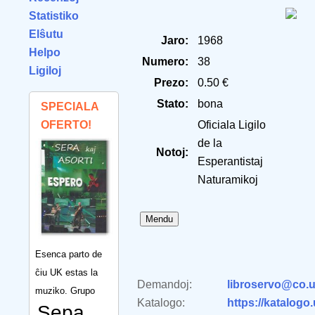
Statistiko
Elŝutu
Jaro:
1968
Helpo
Numero:
38
Ligiloj
Prezo:
0.50 €
Stato:
bona
SPECIALA
OFERTO!
Oficiala Ligilo
de la
Notoj:
Esperantistaj
Naturamikoj
Esenca parto de
ĉiu UK estas la
Demandoj:
libroservo@co.u
muziko. Grupo
Katalogo:
https://katalogo
Sepa