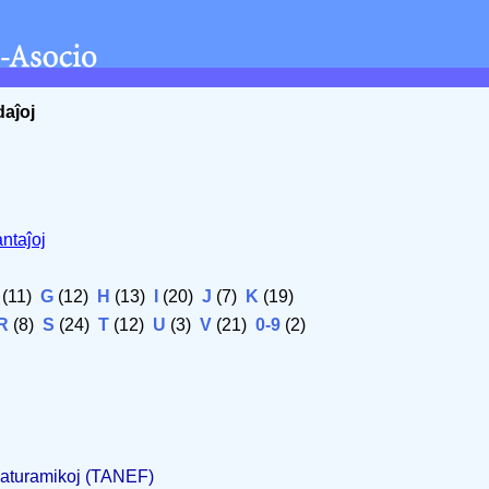
daĵoj
ntaĵoj
(11)
G
(12)
H
(13)
I
(20)
J
(7)
K
(19)
R
(8)
S
(24)
T
(12)
U
(3)
V
(21)
0-9
(2)
 Naturamikoj (TANEF)