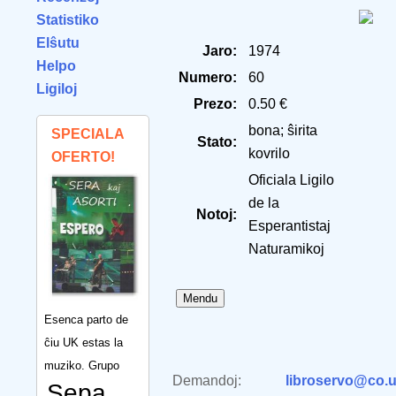
Statistiko
Elŝutu
Jaro:
1974
Helpo
Numero:
60
Ligiloj
Prezo:
0.50 €
bona; ŝirita
SPECIALA
Stato:
kovrilo
OFERTO!
Oficiala Ligilo
de la
Notoj:
Esperantistaj
Naturamikoj
Esenca parto de
ĉiu UK estas la
muziko. Grupo
Demandoj:
libroservo@co.u
Sepa