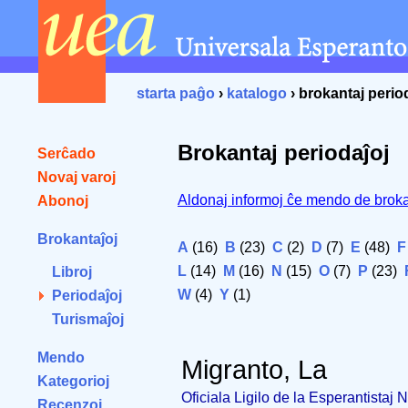
starta paĝo
›
katalogo
› brokantaj perio
Brokantaj periodaĵoj
Serĉado
Novaj varoj
Aldonaj informoj ĉe mendo de broka
Abonoj
Brokantaĵoj
A
(16)
B
(23)
C
(2)
D
(7)
E
(48)
F
L
(14)
M
(16)
N
(15)
O
(7)
P
(23)
Libroj
W
(4)
Y
(1)
Periodaĵoj
Turismaĵoj
Mendo
Migranto, La
Kategorioj
Oficiala Ligilo de la Esperantistaj
Recenzoj