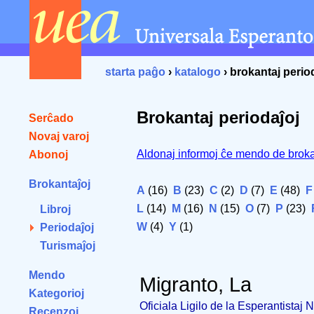
starta paĝo
›
katalogo
› brokantaj perio
Brokantaj periodaĵoj
Serĉado
Novaj varoj
Aldonaj informoj ĉe mendo de broka
Abonoj
Brokantaĵoj
A
(16)
B
(23)
C
(2)
D
(7)
E
(48)
F
L
(14)
M
(16)
N
(15)
O
(7)
P
(23)
Libroj
W
(4)
Y
(1)
Periodaĵoj
Turismaĵoj
Mendo
Migranto, La
Kategorioj
Oficiala Ligilo de la Esperantistaj
Recenzoj