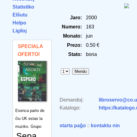
Statistiko
Elŝutu
Jaro:
2000
Helpo
Numero:
163
Ligiloj
Monato:
jun
Prezo:
0.50 €
SPECIALA
OFERTO!
Stato:
bona
Demandoj:
libroservo@co.u
Katalogo:
https://katalogo
Esenca parto de
ĉiu UK estas la
starta paĝo
::
kontaktu nin
muziko. Grupo
Sepa