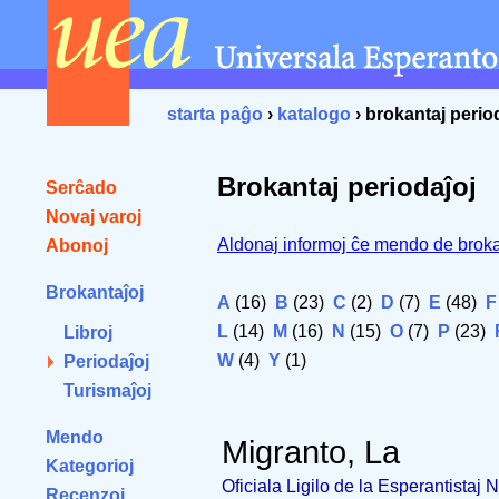
starta paĝo
›
katalogo
› brokantaj perio
Brokantaj periodaĵoj
Serĉado
Novaj varoj
Aldonaj informoj ĉe mendo de broka
Abonoj
Brokantaĵoj
A
(16)
B
(23)
C
(2)
D
(7)
E
(48)
F
L
(14)
M
(16)
N
(15)
O
(7)
P
(23)
Libroj
W
(4)
Y
(1)
Periodaĵoj
Turismaĵoj
Mendo
Migranto, La
Kategorioj
Oficiala Ligilo de la Esperantistaj
Recenzoj