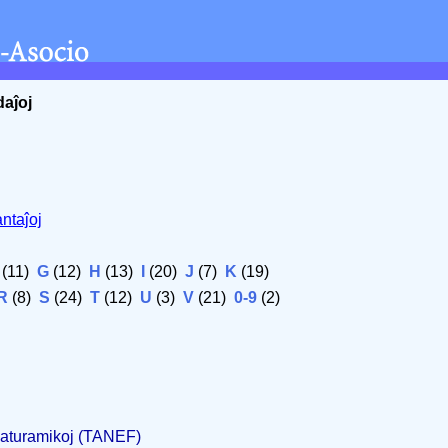
daĵoj
ntaĵoj
(11)
G
(12)
H
(13)
I
(20)
J
(7)
K
(19)
R
(8)
S
(24)
T
(12)
U
(3)
V
(21)
0-9
(2)
 Naturamikoj (TANEF)