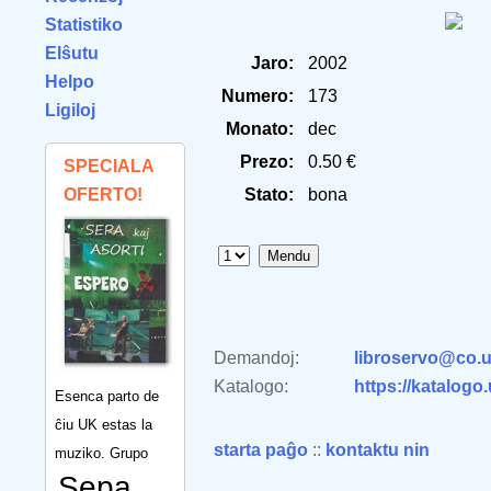
Statistiko
Elŝutu
Jaro:
2002
Helpo
Numero:
173
Ligiloj
Monato:
dec
Prezo:
0.50 €
SPECIALA
OFERTO!
Stato:
bona
Demandoj:
libroservo@co.u
Katalogo:
https://katalogo
Esenca parto de
ĉiu UK estas la
starta paĝo
::
kontaktu nin
muziko. Grupo
Sepa