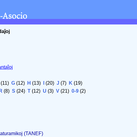
daĵoj
ntaĵoj
(11)
G
(12)
H
(13)
I
(20)
J
(7)
K
(19)
R
(8)
S
(24)
T
(12)
U
(3)
V
(21)
0-9
(2)
 Naturamikoj (TANEF)