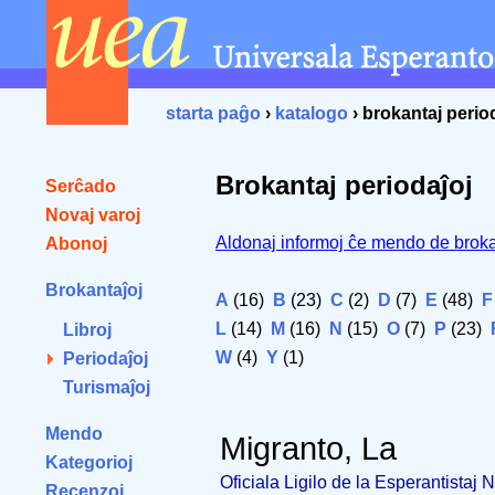
starta paĝo
›
katalogo
› brokantaj perio
Brokantaj periodaĵoj
Serĉado
Novaj varoj
Aldonaj informoj ĉe mendo de broka
Abonoj
Brokantaĵoj
A
(16)
B
(23)
C
(2)
D
(7)
E
(48)
F
L
(14)
M
(16)
N
(15)
O
(7)
P
(23)
Libroj
W
(4)
Y
(1)
Periodaĵoj
Turismaĵoj
Mendo
Migranto, La
Kategorioj
Oficiala Ligilo de la Esperantistaj
Recenzoj