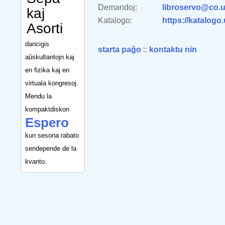
Demandoj:
libroservo@co.u
kaj
Katalogo:
https://katalogo
Asorti
dancigis
starta paĝo
::
kontaktu nin
aŭskultantojn kaj
en fizika kaj en
virtuala kongresoj.
Mendu la
kompaktdiskon
Espero
kun sesona rabato
sendepende de la
kvanto.