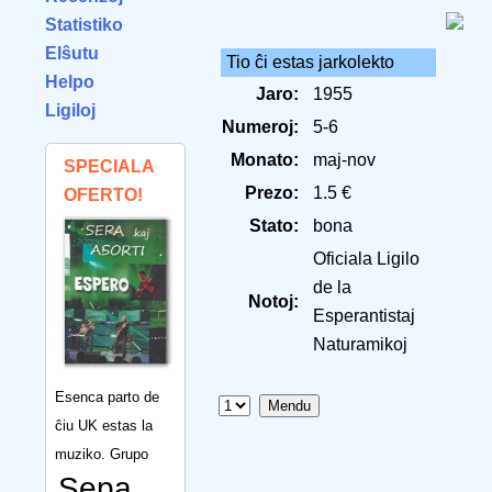
Statistiko
Elŝutu
Tio ĉi estas jarkolekto
Helpo
Jaro:
1955
Ligiloj
Numeroj:
5-6
Monato:
maj-nov
SPECIALA
Prezo:
1.5 €
OFERTO!
Stato:
bona
Oficiala Ligilo
de la
Notoj:
Esperantistaj
Naturamikoj
Esenca parto de
ĉiu UK estas la
muziko. Grupo
Sepa