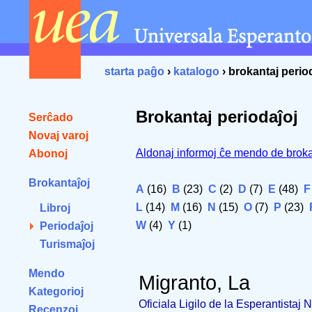
starta paĝo
›
katalogo
› brokantaj perio
Brokantaj periodaĵoj
Serĉado
Novaj varoj
Aldonaj informoj ĉe mendo de broka
Abonoj
Brokantaĵoj
A
(16)
B
(23)
C
(2)
D
(7)
E
(48)
F
L
(14)
M
(16)
N
(15)
O
(7)
P
(23)
Libroj
W
(4)
Y
(1)
Periodaĵoj
Turismaĵoj
Mendo
Migranto, La
Kategorioj
Oficiala Ligilo de la Esperantistaj
Recenzoj