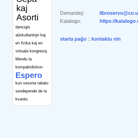
kaj
Demandoj:
libroservo@co.u
Asorti
Katalogo:
https://katalogo
dancigis
aŭskultantojn kaj
starta paĝo
::
kontaktu nin
en fizika kaj en
virtuala kongresoj.
Mendu la
kompaktdiskon
Espero
kun sesona rabato
sendepende de la
kvanto.