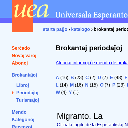
starta paĝo
›
katalogo
› brokantaj perio
Brokantaj periodaĵoj
Serĉado
Novaj varoj
Aldonaj informoj ĉe mendo de broka
Abonoj
Brokantaĵoj
A
(16)
B
(23)
C
(2)
D
(7)
E
(48)
F
L
(14)
M
(16)
N
(15)
O
(7)
P
(23)
Libroj
W
(4)
Y
(1)
Periodaĵoj
Turismaĵoj
Mendo
Migranto, La
Kategorioj
Oficiala Ligilo de la Esperantistaj
Recenzoj