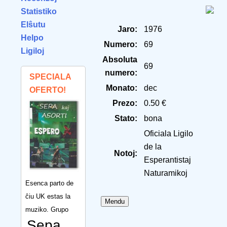
Statistiko
Elŝutu
Jaro:
1976
Helpo
Numero:
69
Ligiloj
Absoluta
69
numero:
SPECIALA
Monato:
dec
OFERTO!
Prezo:
0.50 €
Stato:
bona
Oficiala Ligilo
de la
Notoj:
Esperantistaj
Naturamikoj
Esenca parto de
ĉiu UK estas la
muziko. Grupo
Sepa