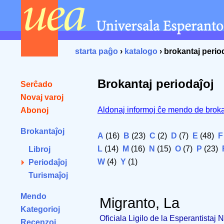
starta paĝo
›
katalogo
› brokantaj perio
Brokantaj periodaĵoj
Serĉado
Novaj varoj
Aldonaj informoj ĉe mendo de broka
Abonoj
Brokantaĵoj
A
(16)
B
(23)
C
(2)
D
(7)
E
(48)
F
L
(14)
M
(16)
N
(15)
O
(7)
P
(23)
Libroj
W
(4)
Y
(1)
Periodaĵoj
Turismaĵoj
Mendo
Migranto, La
Kategorioj
Oficiala Ligilo de la Esperantistaj
Recenzoj