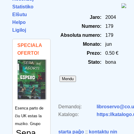
Statistiko
Elŝutu
Jaro:
2004
Helpo
Numero:
179
Ligiloj
Absoluta numero:
179
Monato:
jun
SPECIALA
OFERTO!
Prezo:
0.50 €
Stato:
bona
Demandoj:
libroservo@co.u
Esenca parto de
Katalogo:
https://katalogo
ĉiu UK estas la
muziko. Grupo
Sepa
starta paĝo
::
kontaktu nin