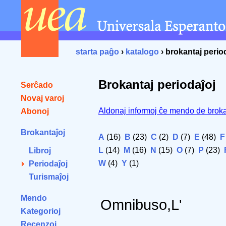
starta paĝo
›
katalogo
› brokantaj perio
Brokantaj periodaĵoj
Serĉado
Novaj varoj
Aldonaj informoj ĉe mendo de broka
Abonoj
Brokantaĵoj
A
(16)
B
(23)
C
(2)
D
(7)
E
(48)
F
L
(14)
M
(16)
N
(15)
O
(7)
P
(23)
Libroj
W
(4)
Y
(1)
Periodaĵoj
Turismaĵoj
Mendo
Omnibuso,L'
Kategorioj
Recenzoj