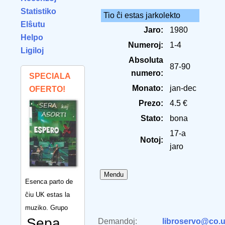
Statistiko
Tio ĉi estas jarkolekto
Elŝutu
Jaro:
1980
Helpo
Numeroj:
1-4
Ligiloj
Absoluta
87-90
numero:
SPECIALA
Monato:
jan-dec
OFERTO!
Prezo:
4.5 €
Stato:
bona
17-a
Notoj:
jaro
Esenca parto de
ĉiu UK estas la
muziko. Grupo
Sepa
Demandoj:
libroservo@co.u