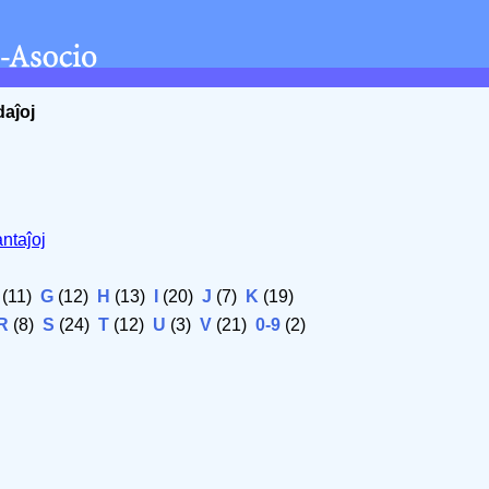
daĵoj
ntaĵoj
(11)
G
(12)
H
(13)
I
(20)
J
(7)
K
(19)
R
(8)
S
(24)
T
(12)
U
(3)
V
(21)
0-9
(2)