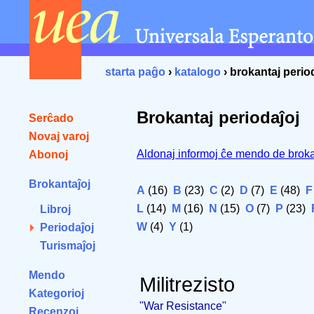
starta paĝo
›
katalogo
› brokantaj perio
Brokantaj periodaĵoj
Serĉado
Novaj varoj
Aldonaj informoj ĉe mendo de broka
Abonoj
Brokantaĵoj
A
(16)
B
(23)
C
(2)
D
(7)
E
(48)
F
L
(14)
M
(16)
N
(15)
O
(7)
P
(23)
Libroj
W
(4)
Y
(1)
Periodaĵoj
Turismaĵoj
Mendo
Militrezisto
Kategorioj
"War Resistance"
Recenzoj