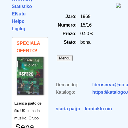
Statistiko
Elŝutu
Jaro:
1969
Helpo
Numero:
15/16
Ligiloj
Prezo:
0.50 €
Stato:
bona
SPECIALA
OFERTO!
Demandoj:
libroservo@co.u
Katalogo:
https://katalogo
Esenca parto de
starta paĝo
::
kontaktu nin
ĉiu UK estas la
muziko. Grupo
Sepa