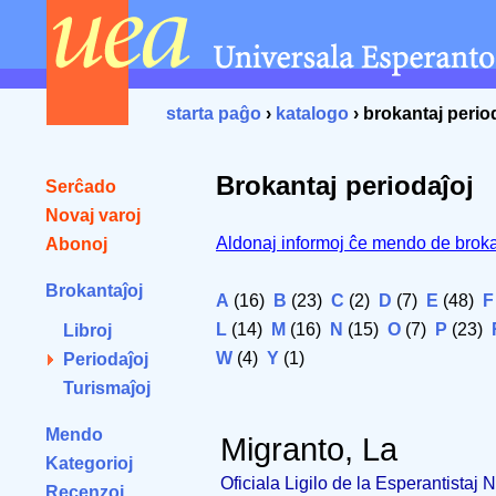
starta paĝo
›
katalogo
› brokantaj perio
Brokantaj periodaĵoj
Serĉado
Novaj varoj
Aldonaj informoj ĉe mendo de broka
Abonoj
Brokantaĵoj
A
(16)
B
(23)
C
(2)
D
(7)
E
(48)
F
L
(14)
M
(16)
N
(15)
O
(7)
P
(23)
Libroj
W
(4)
Y
(1)
Periodaĵoj
Turismaĵoj
Mendo
Migranto, La
Kategorioj
Oficiala Ligilo de la Esperantistaj
Recenzoj