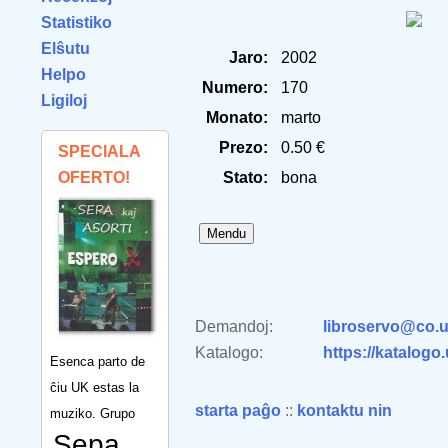
Statistiko
Elŝutu
Jaro:
2002
Helpo
Numero:
170
Ligiloj
Monato:
marto
Prezo:
0.50 €
SPECIALA
OFERTO!
Stato:
bona
Demandoj:
libroservo@co.u
Katalogo:
https://katalogo
Esenca parto de
ĉiu UK estas la
starta paĝo
::
kontaktu nin
muziko. Grupo
Sepa