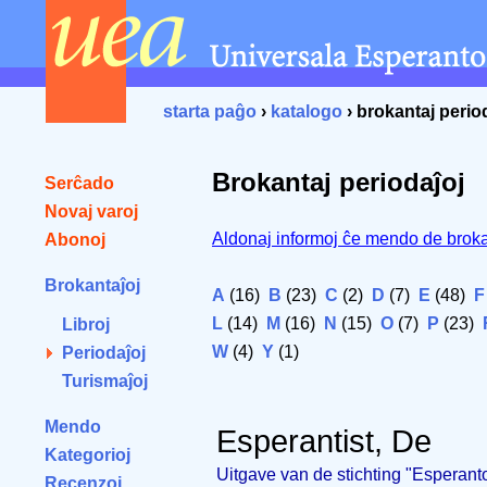
starta paĝo
›
katalogo
› brokantaj perio
Brokantaj periodaĵoj
Serĉado
Novaj varoj
Aldonaj informoj ĉe mendo de broka
Abonoj
Brokantaĵoj
A
(16)
B
(23)
C
(2)
D
(7)
E
(48)
F
L
(14)
M
(16)
N
(15)
O
(7)
P
(23)
Libroj
W
(4)
Y
(1)
Periodaĵoj
Turismaĵoj
Mendo
Esperantist, De
Kategorioj
Uitgave van de stichting "Esperanto
Recenzoj