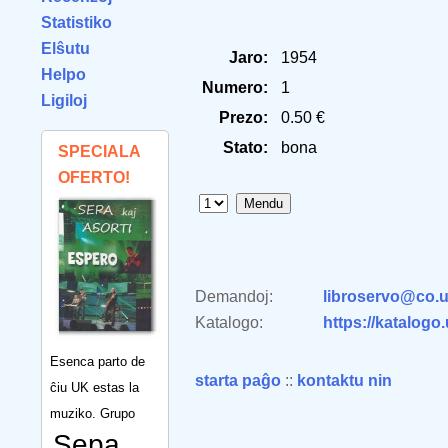
Statistiko
Elŝutu
Jaro:
1954
Helpo
Numero:
1
Ligiloj
Prezo:
0.50 €
Stato:
bona
SPECIALA
OFERTO!
Demandoj:
libroservo@co.u
Katalogo:
https://katalogo
Esenca parto de
starta paĝo
::
kontaktu nin
ĉiu UK estas la
muziko. Grupo
Sepa