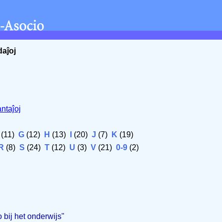
daĵoj
ntaĵoj
(11)
G
(12)
H
(13)
I
(20)
J
(7)
K
(19)
R
(8)
S
(24)
T
(12)
U
(3)
V
(21)
0-9
(2)
 bij het onderwijs"