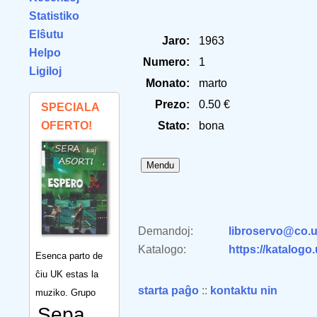
Statistiko
Elŝutu
Jaro:
1963
Helpo
Numero:
1
Ligiloj
Monato:
marto
Prezo:
0.50 €
SPECIALA
OFERTO!
Stato:
bona
Demandoj:
libroservo@co.u
Katalogo:
https://katalogo
Esenca parto de
ĉiu UK estas la
starta paĝo
::
kontaktu nin
muziko. Grupo
Sepa