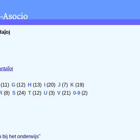
daĵoj
ntaĵoj
(11)
G
(12)
H
(13)
I
(20)
J
(7)
K
(19)
R
(8)
S
(24)
T
(12)
U
(3)
V
(21)
0-9
(2)
 bij het onderwijs"