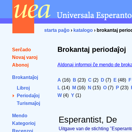
starta paĝo
›
katalogo
› brokantaj perio
Brokantaj periodaĵoj
Serĉado
Novaj varoj
Aldonaj informoj ĉe mendo de broka
Abonoj
Brokantaĵoj
A
(16)
B
(23)
C
(2)
D
(7)
E
(48)
F
L
(14)
M
(16)
N
(15)
O
(7)
P
(23)
Libroj
W
(4)
Y
(1)
Periodaĵoj
Turismaĵoj
Mendo
Esperantist, De
Kategorioj
Uitgave van de stichting "Esperanto
Recenzoj