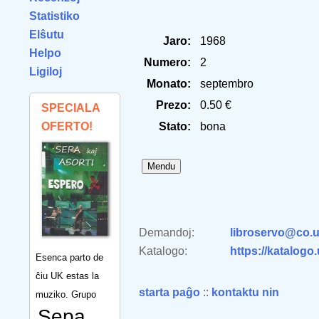
Statistiko
Elŝutu
Jaro:
1968
Helpo
Numero:
2
Ligiloj
Monato:
septembro
Prezo:
0.50 €
SPECIALA
OFERTO!
Stato:
bona
Demandoj:
libroservo@co.u
Katalogo:
https://katalogo
Esenca parto de
ĉiu UK estas la
starta paĝo
::
kontaktu nin
muziko. Grupo
Sepa