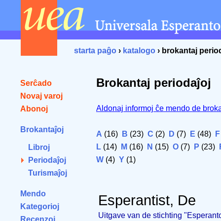
starta paĝo
›
katalogo
› brokantaj perio
Brokantaj periodaĵoj
Serĉado
Novaj varoj
Aldonaj informoj ĉe mendo de broka
Abonoj
Brokantaĵoj
A
(16)
B
(23)
C
(2)
D
(7)
E
(48)
F
L
(14)
M
(16)
N
(15)
O
(7)
P
(23)
Libroj
W
(4)
Y
(1)
Periodaĵoj
Turismaĵoj
Mendo
Esperantist, De
Kategorioj
Uitgave van de stichting "Esperanto
Recenzoj