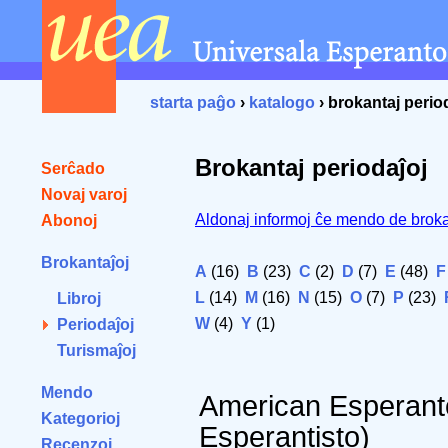
starta paĝo
›
katalogo
› brokantaj perio
Brokantaj periodaĵoj
Serĉado
Novaj varoj
Aldonaj informoj ĉe mendo de broka
Abonoj
Brokantaĵoj
A
(16)
B
(23)
C
(2)
D
(7)
E
(48)
F
L
(14)
M
(16)
N
(15)
O
(7)
P
(23)
Libroj
W
(4)
Y
(1)
Periodaĵoj
Turismaĵoj
Mendo
American Esperant
Kategorioj
Esperantisto)
Recenzoj