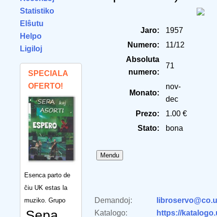
Statistiko
Elŝutu
Jaro:
1957
Helpo
Numero:
11/12
Ligiloj
Absoluta
71
numero:
SPECIALA
OFERTO!
nov-
Monato:
dec
Prezo:
1.00 €
Stato:
bona
Esenca parto de
ĉiu UK estas la
Demandoj:
libroservo@co.u
muziko. Grupo
Sepa
Katalogo:
https://katalogo