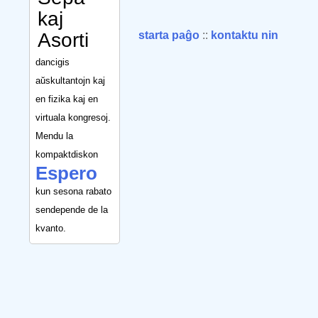
kaj
Asorti
starta paĝo
::
kontaktu nin
dancigis
aŭskultantojn kaj
en fizika kaj en
virtuala kongresoj.
Mendu la
kompaktdiskon
Espero
kun sesona rabato
sendepende de la
kvanto.