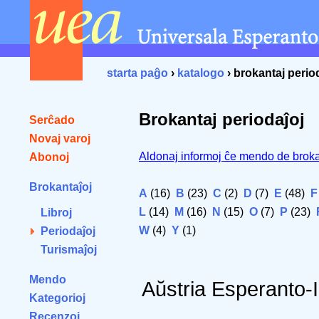
starta paĝo
›
katalogo
› brokantaj perio
Brokantaj periodaĵoj
Serĉado
Novaj varoj
Aldonaj informoj ĉe mendo de broka
Abonoj
Brokantaĵoj
A
(16)
B
(23)
C
(2)
D
(7)
E
(48)
F
L
(14)
M
(16)
N
(15)
O
(7)
P
(23)
Libroj
W
(4)
Y
(1)
Periodaĵoj
Turismaĵoj
Mendo
Aŭstria Esperanto-I
Kategorioj
Recenzoj