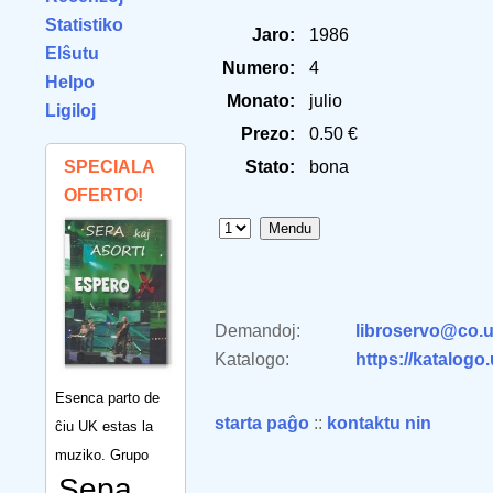
Statistiko
Jaro:
1986
Elŝutu
Numero:
4
Helpo
Monato:
julio
Ligiloj
Prezo:
0.50 €
SPECIALA
Stato:
bona
OFERTO!
Demandoj:
libroservo@co.u
Katalogo:
https://katalogo
Esenca parto de
starta paĝo
::
kontaktu nin
ĉiu UK estas la
muziko. Grupo
Sepa