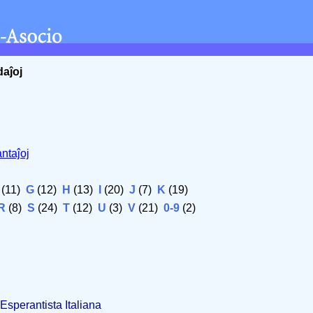
daĵoj
ntaĵoj
(11)
G
(12)
H
(13)
I
(20)
J
(7)
K
(19)
R
(8)
S
(24)
T
(12)
U
(3)
V
(21)
0-9
(2)
Esperantista Italiana