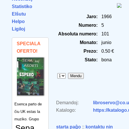
Statistiko
Elŝutu
Jaro:
1966
Helpo
Numero:
5
Ligiloj
Absoluta numero:
101
Monato:
junio
SPECIALA
OFERTO!
Prezo:
0.50 €
Stato:
bona
Demandoj:
libroservo@co.u
Esenca parto de
Katalogo:
https://katalogo
ĉiu UK estas la
muziko. Grupo
Sepa
starta paĝo
::
kontaktu nin