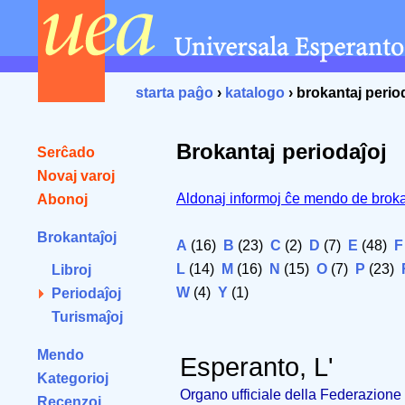
starta paĝo
›
katalogo
› brokantaj perio
Brokantaj periodaĵoj
Serĉado
Novaj varoj
Aldonaj informoj ĉe mendo de broka
Abonoj
Brokantaĵoj
A
(16)
B
(23)
C
(2)
D
(7)
E
(48)
F
L
(14)
M
(16)
N
(15)
O
(7)
P
(23)
Libroj
W
(4)
Y
(1)
Periodaĵoj
Turismaĵoj
Mendo
Esperanto, L'
Kategorioj
Organo ufficiale della Federazione 
Recenzoj