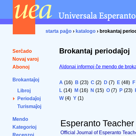
starta paĝo
›
katalogo
› brokantaj perio
Brokantaj periodaĵoj
Serĉado
Novaj varoj
Aldonaj informoj ĉe mendo de broka
Abonoj
Brokantaĵoj
A
(16)
B
(23)
C
(2)
D
(7)
E
(48)
F
L
(14)
M
(16)
N
(15)
O
(7)
P
(23)
Libroj
W
(4)
Y
(1)
Periodaĵoj
Turismaĵoj
Mendo
Esperanto Teacher
Kategorioj
Official Journal of Esperanto Teach
Recenzoj