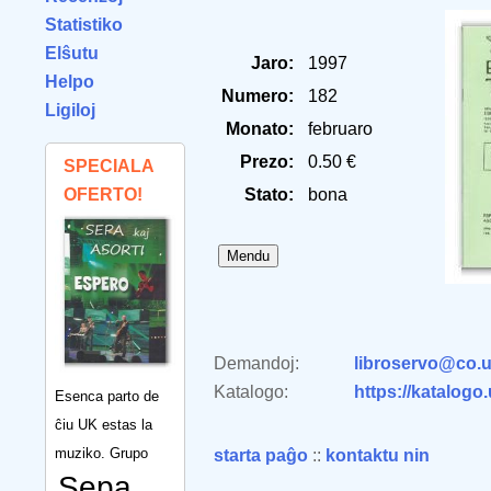
Statistiko
Elŝutu
Jaro:
1997
Helpo
Numero:
182
Ligiloj
Monato:
februaro
Prezo:
0.50 €
SPECIALA
OFERTO!
Stato:
bona
Demandoj:
libroservo@co.u
Katalogo:
https://katalogo
Esenca parto de
ĉiu UK estas la
muziko. Grupo
starta paĝo
::
kontaktu nin
Sepa