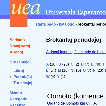
starta paĝo
›
katalogo
› brokantaj perio
Brokantaj periodaĵoj
Serĉado
Novaj varoj
Aldonaj informoj ĉe mendo de broka
Abonoj
Brokantaĵoj
A
(16)
B
(23)
C
(2)
D
(7)
E
(48)
F
L
(14)
M
(16)
N
(15)
O
(7)
P
(23)
Libroj
W
(4)
Y
(1)
Periodaĵoj
Turismaĵoj
Mendo
Oomoto (komence: 
Kategorioj
Organo de Oomoto kaj U.H.A.
Recenzoj