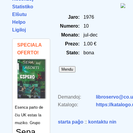
Statistiko
Elŝutu
Jaro:
1976
Helpo
Numero:
10
Ligiloj
Monato:
jul-dec
Prezo:
1.00 €
SPECIALA
OFERTO!
Stato:
bona
Demandoj:
libroservo@co.u
Katalogo:
https://katalogo
Esenca parto de
ĉiu UK estas la
starta paĝo
::
kontaktu nin
muziko. Grupo
Sepa