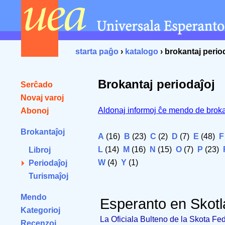
starta paĝo
›
katalogo
› brokantaj perio
Brokantaj periodaĵoj
Serĉado
Novaj varoj
Aldonaj informoj ĉe mendo de broka
Abonoj
Brokantaĵoj
A
(16)
B
(23)
C
(2)
D
(7)
E
(48)
F
L
(14)
M
(16)
N
(15)
O
(7)
P
(23)
Libroj
W
(4)
Y
(1)
Periodaĵoj
Turismaĵoj
Mendo
Esperanto en Skot
Kategorioj
La Oficiala Bulteno de la Skota Fe
Recenzoj