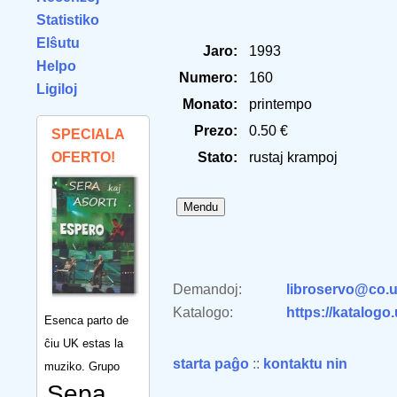
Statistiko
Elŝutu
Jaro:
1993
Helpo
Numero:
160
Ligiloj
Monato:
printempo
Prezo:
0.50 €
SPECIALA
OFERTO!
Stato:
rustaj krampoj
Demandoj:
libroservo@co.u
Katalogo:
https://katalogo
Esenca parto de
ĉiu UK estas la
starta paĝo
::
kontaktu nin
muziko. Grupo
Sepa