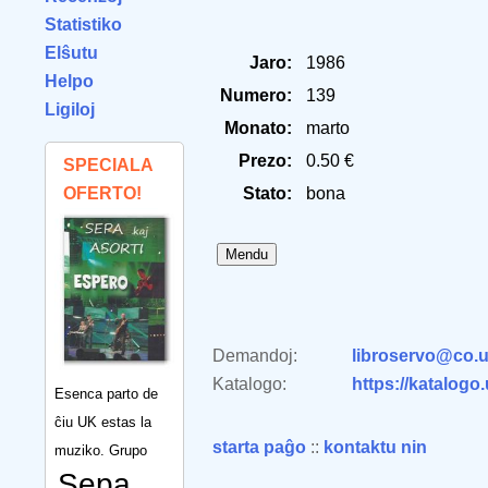
Statistiko
Elŝutu
Jaro:
1986
Helpo
Numero:
139
Ligiloj
Monato:
marto
Prezo:
0.50 €
SPECIALA
OFERTO!
Stato:
bona
Demandoj:
libroservo@co.u
Katalogo:
https://katalogo
Esenca parto de
ĉiu UK estas la
starta paĝo
::
kontaktu nin
muziko. Grupo
Sepa