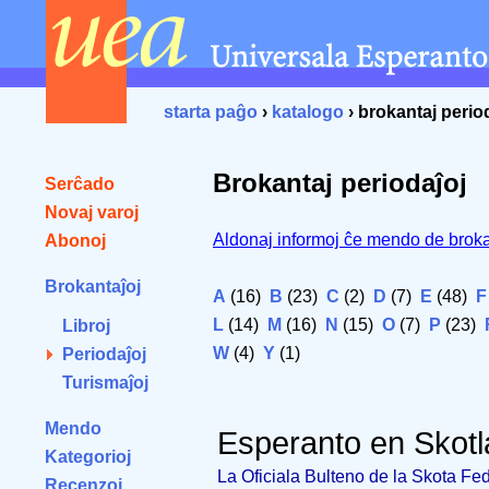
starta paĝo
›
katalogo
› brokantaj perio
Brokantaj periodaĵoj
Serĉado
Novaj varoj
Aldonaj informoj ĉe mendo de broka
Abonoj
Brokantaĵoj
A
(16)
B
(23)
C
(2)
D
(7)
E
(48)
F
L
(14)
M
(16)
N
(15)
O
(7)
P
(23)
Libroj
W
(4)
Y
(1)
Periodaĵoj
Turismaĵoj
Mendo
Esperanto en Skot
Kategorioj
La Oficiala Bulteno de la Skota Fe
Recenzoj