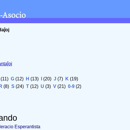
daĵoj
ntaĵoj
(11)
G
(12)
H
(13)
I
(20)
J
(7)
K
(19)
R
(8)
S
(24)
T
(12)
U
(3)
V
(21)
0-9
(2)
lando
deracio Esperantista