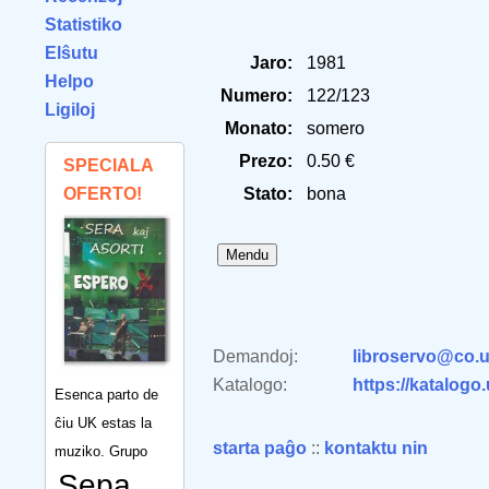
Statistiko
Elŝutu
Jaro:
1981
Helpo
Numero:
122/123
Ligiloj
Monato:
somero
Prezo:
0.50 €
SPECIALA
OFERTO!
Stato:
bona
Demandoj:
libroservo@co.u
Katalogo:
https://katalogo
Esenca parto de
ĉiu UK estas la
starta paĝo
::
kontaktu nin
muziko. Grupo
Sepa