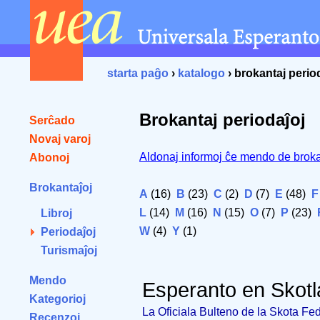
starta paĝo
›
katalogo
› brokantaj perio
Brokantaj periodaĵoj
Serĉado
Novaj varoj
Aldonaj informoj ĉe mendo de broka
Abonoj
Brokantaĵoj
A
(16)
B
(23)
C
(2)
D
(7)
E
(48)
F
L
(14)
M
(16)
N
(15)
O
(7)
P
(23)
Libroj
W
(4)
Y
(1)
Periodaĵoj
Turismaĵoj
Mendo
Esperanto en Skot
Kategorioj
La Oficiala Bulteno de la Skota Fe
Recenzoj