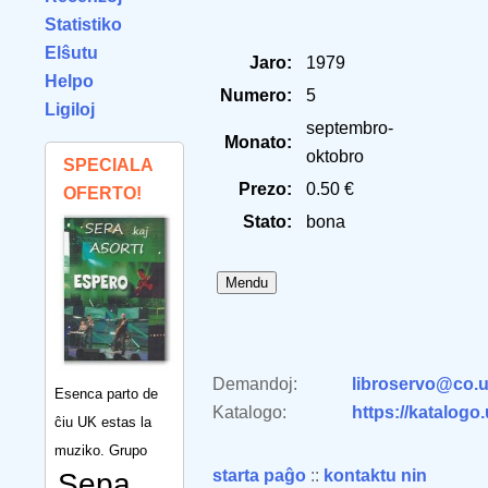
Statistiko
Elŝutu
Jaro:
1979
Helpo
Numero:
5
Ligiloj
septembro-
Monato:
oktobro
SPECIALA
Prezo:
0.50 €
OFERTO!
Stato:
bona
Demandoj:
libroservo@co.u
Esenca parto de
Katalogo:
https://katalogo
ĉiu UK estas la
muziko. Grupo
starta paĝo
::
kontaktu nin
Sepa