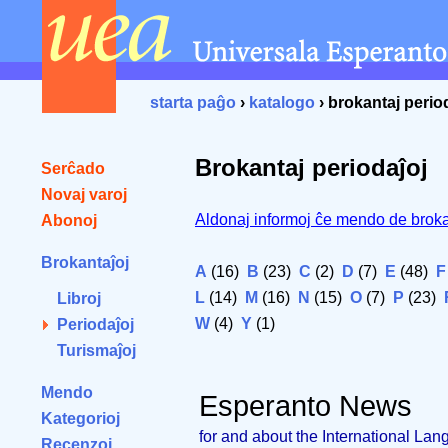
starta paĝo
›
katalogo
› brokantaj perio
Brokantaj periodaĵoj
Serĉado
Novaj varoj
Aldonaj informoj ĉe mendo de broka
Abonoj
Brokantaĵoj
A
(16)
B
(23)
C
(2)
D
(7)
E
(48)
F
L
(14)
M
(16)
N
(15)
O
(7)
P
(23)
Libroj
W
(4)
Y
(1)
Periodaĵoj
Turismaĵoj
Mendo
Esperanto News
Kategorioj
for and about the International La
Recenzoj