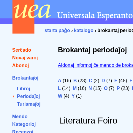
starta paĝo
›
katalogo
› brokantaj perio
Brokantaj periodaĵoj
Serĉado
Novaj varoj
Aldonaj informoj ĉe mendo de broka
Abonoj
Brokantaĵoj
A
(16)
B
(23)
C
(2)
D
(7)
E
(48)
F
L
(14)
M
(16)
N
(15)
O
(7)
P
(23)
Libroj
W
(4)
Y
(1)
Periodaĵoj
Turismaĵoj
Mendo
Literatura Foiro
Kategorioj
Recenzoj