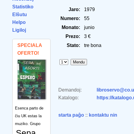
Statistiko
Jaro:
1979
Elŝutu
Numero:
55
Helpo
Monato:
junio
Ligiloj
Prezo:
3 €
SPECIALA
Stato:
tre bona
OFERTO!
Demandoj:
libroservo@co.u
Katalogo:
https://katalogo
Esenca parto de
starta paĝo
::
kontaktu nin
ĉiu UK estas la
muziko. Grupo
Sepa