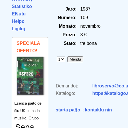
Statistiko
Jaro:
1987
Elŝutu
Numero:
109
Helpo
Monato:
novembro
Ligiloj
Prezo:
3 €
SPECIALA
Stato:
tre bona
OFERTO!
Demandoj:
libroservo@co.u
Katalogo:
https://katalogo
Esenca parto de
starta paĝo
::
kontaktu nin
ĉiu UK estas la
muziko. Grupo
Sepa