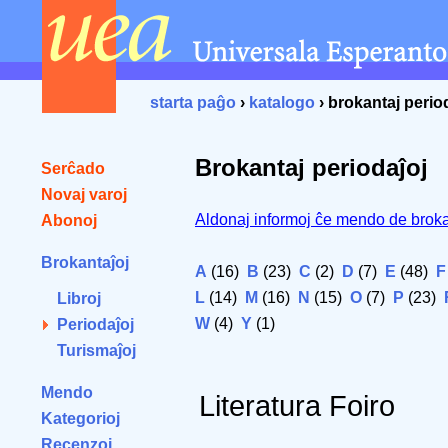
starta paĝo
›
katalogo
› brokantaj perio
Brokantaj periodaĵoj
Serĉado
Novaj varoj
Aldonaj informoj ĉe mendo de broka
Abonoj
Brokantaĵoj
A
(16)
B
(23)
C
(2)
D
(7)
E
(48)
F
L
(14)
M
(16)
N
(15)
O
(7)
P
(23)
Libroj
W
(4)
Y
(1)
Periodaĵoj
Turismaĵoj
Mendo
Literatura Foiro
Kategorioj
Recenzoj