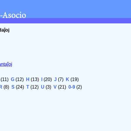
daĵoj
ntaĵoj
(11)
G
(12)
H
(13)
I
(20)
J
(7)
K
(19)
R
(8)
S
(24)
T
(12)
U
(3)
V
(21)
0-9
(2)