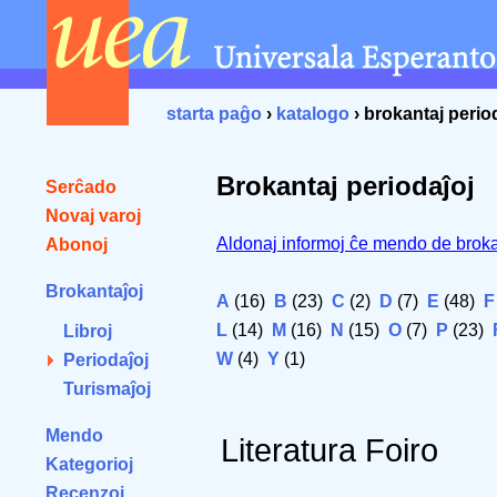
starta paĝo
›
katalogo
› brokantaj perio
Brokantaj periodaĵoj
Serĉado
Novaj varoj
Aldonaj informoj ĉe mendo de broka
Abonoj
Brokantaĵoj
A
(16)
B
(23)
C
(2)
D
(7)
E
(48)
F
L
(14)
M
(16)
N
(15)
O
(7)
P
(23)
Libroj
W
(4)
Y
(1)
Periodaĵoj
Turismaĵoj
Mendo
Literatura Foiro
Kategorioj
Recenzoj