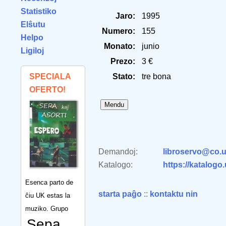
Statistiko
Jaro:
1995
Elŝutu
Numero:
155
Helpo
Monato:
junio
Ligiloj
Prezo:
3 €
SPECIALA
Stato:
tre bona
OFERTO!
Demandoj:
libroservo@co.u
Katalogo:
https://katalogo
Esenca parto de
starta paĝo
::
kontaktu nin
ĉiu UK estas la
muziko. Grupo
Sepa