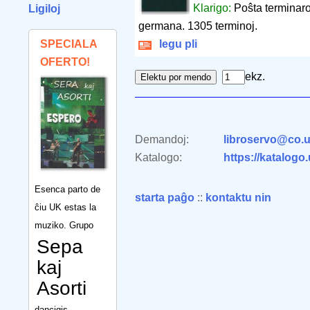
Klarigo:
Poŝta terminaro 
Ligiloj
germana. 1305 terminoj.
SPECIALA
legu pli
OFERTO!
ekz.
Demandoj:
libroservo@co.u
Katalogo:
https://katalogo
Esenca parto de
starta paĝo
::
kontaktu nin
ĉiu UK estas la
muziko. Grupo
Sepa
kaj
Asorti
dancigis