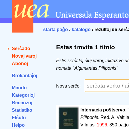
starta paĝo
›
katalogo
› rezultoj de ser
Estas trovita 1 titolo
Serĉado
Novaj varoj
Estis serĉataj ĉiuj varoj, inkluzive 
Abonoj
nomata "Algimantas Piliponis"
Brokantaĵoj
Nova serĉo:
Mendo
Kategorioj
Recenzoj
Internacia poŝtservo
.
Statistiko
Piliponis
. Red. A. Vaitil
Elŝutu
Vilnius.
1996
.
350 paĝo
Helpo