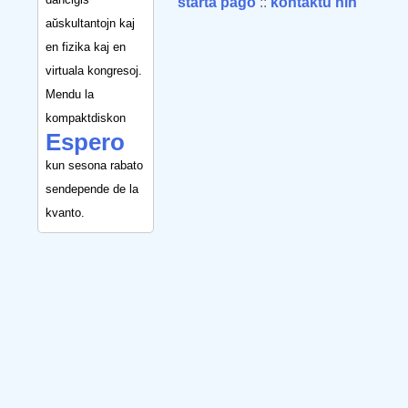
starta paĝo
::
kontaktu nin
aŭskultantojn kaj
en fizika kaj en
virtuala kongresoj.
Mendu la
kompaktdiskon
Espero
kun sesona rabato
sendepende de la
kvanto.