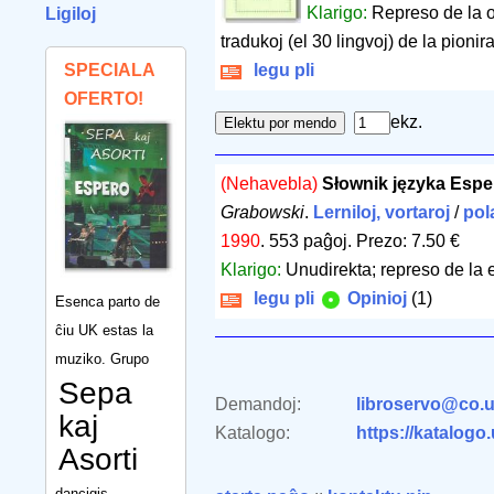
Klarigo:
Represo de la o
Ligiloj
tradukoj (el 30 lingvoj) de la pionira
SPECIALA
legu pli
OFERTO!
ekz.
(Nehavebla)
Słownik języka Espe
Grabowski
.
Lerniloj, vortaroj
/
pol
1990
.
553 paĝoj
.
Prezo: 7.50 €
Klarigo:
Unudirekta; represo de la 
legu pli
Opinioj
(1)
Esenca parto de
ĉiu UK estas la
muziko. Grupo
Sepa
Demandoj:
libroservo@co.u
kaj
Katalogo:
https://katalogo
Asorti
dancigis