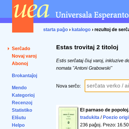
starta paĝo
›
katalogo
› rezultoj de ser
Estas trovitaj 2 titoloj
Serĉado
Novaj varoj
Estis serĉataj ĉiuj varoj, inkluzive 
Abonoj
nomata "Antoni Grabowski"
Brokantaĵoj
Nova serĉo:
Mendo
Kategorioj
Recenzoj
El parnaso de popoloj
Statistiko
tradukita
/
Poezio orig
Elŝutu
236 paĝoj
.
Prezo: 16.50
Helpo