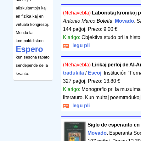
aŭskultantojn kaj
(Nehavebla)
Laboristaj kronikoj
en fizika kaj en
Antonio Marco Botella
.
Movado
. S
virtuala kongresoj.
144 paĝoj
.
Prezo: 9.00 €
Mendu la
Klarigo:
Objektiva studo pri la hist
kompaktdiskon
legu pli
Espero
kun sesona rabato
(Nehavebla)
Lirikaj perloj de Al-
sendepende de la
tradukita
/
Eseoj
. Institución "Fer
kvanto.
327 paĝoj
.
Prezo: 13.80 €
Klarigo:
Monografio pri la muzulma
literaturo. Kun multaj poemtradukoj
legu pli
Siglo de esperanto en
Movado
. Esperanta So