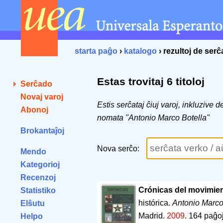
starta paĝo
›
katalogo
› rezultoj de ser
Estas trovitaj 6 titoloj
Serĉado
Novaj varoj
Estis serĉataj ĉiuj varoj, inkluzive 
Abonoj
nomata "Antonio Marco Botella"
Brokantaĵoj
Nova serĉo:
Mendo
Kategorioj
Recenzoj
Crónicas del movimien
Statistiko
histórica.
Antonio Marco
Elŝutu
Madrid.
2009
.
164 paĝo
Helpo