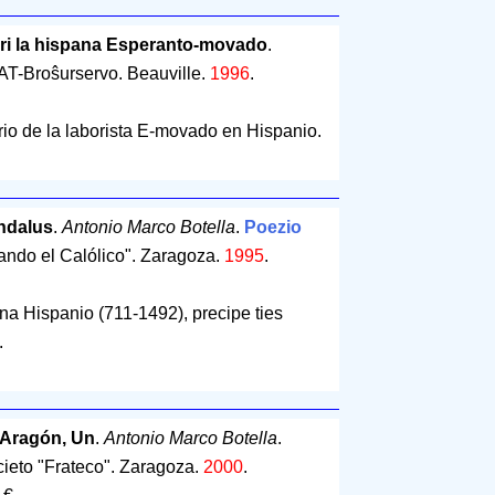
 pri la hispana Esperanto-movado
.
AT-Broŝurservo. Beauville.
1996
.
orio de la laborista E-movado en Hispanio.
Andalus
.
Antonio Marco Botella
.
Poezio
nando el Calólico". Zaragoza.
1995
.
na Hispanio (711-1492), precipe ties
.
 Aragón, Un
.
Antonio Marco Botella
.
cieto "Frateco". Zaragoza.
2000
.