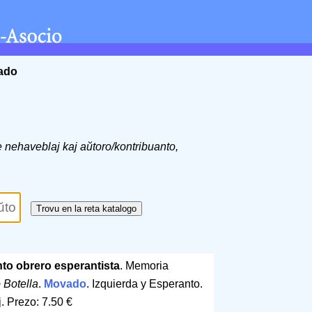
ĉado
de nehaveblaj kaj aŭtoro/kontribuanto,
to obrero esperantista
. Memoria
 Botella
.
Movado
. Izquierda y Esperanto.
j
.
Prezo: 7.50 €