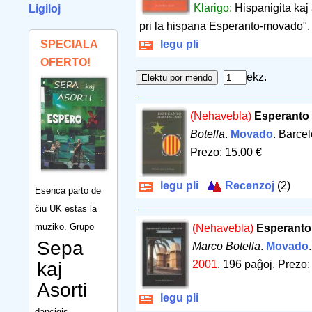
Klarigo:
Hispanigita kaj 
Ligiloj
pri la hispana Esperanto-movado".
SPECIALA
legu pli
OFERTO!
ekz.
(Nehavebla)
Esperanto 
Botella
.
Movado
. Barce
Prezo: 15.00 €
legu pli
Recenzoj
(2)
Esenca parto de
ĉiu UK estas la
muziko. Grupo
(Nehavebla)
Esperanto
Sepa
Marco Botella
.
Movado
kaj
2001
.
196 paĝoj
.
Prezo:
Asorti
legu pli
dancigis