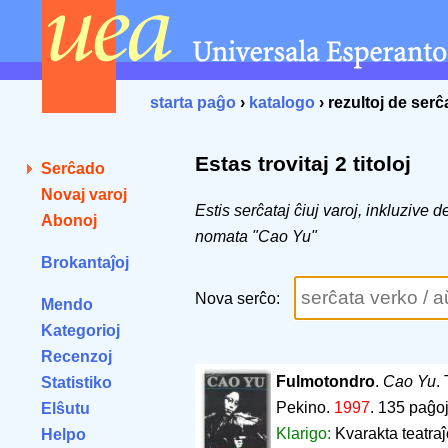
starta paĝo
›
katalogo
› rezultoj de ser
Estas trovitaj 2 titoloj
Serĉado
Novaj varoj
Estis serĉataj ĉiuj varoj, inkluzive 
Abonoj
nomata "Cao Yu"
Brokantaĵoj
Nova serĉo:
Mendo
Kategorioj
Recenzoj
Fulmotondro
.
Cao Yu
.
Statistiko
Pekino.
1997
.
135 paĝo
Elŝutu
Klarigo:
Kvarakta teatraĵ
Helpo