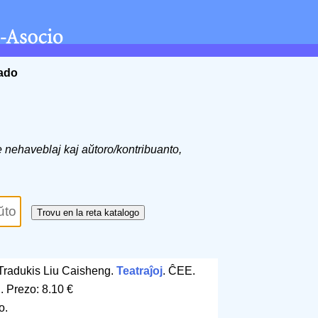
ĉado
de nehaveblaj kaj aŭtoro/kontribuanto,
 Tradukis Liu Caisheng.
Teatraĵoj
. ĈEE.
j
.
Prezo: 8.10 €
o.