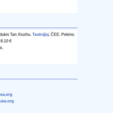
adukis Tan Xiuzhu.
Teatraĵoj
. ĈEE. Pekino.
 8.10 €
o.
ea.org
.uea.org