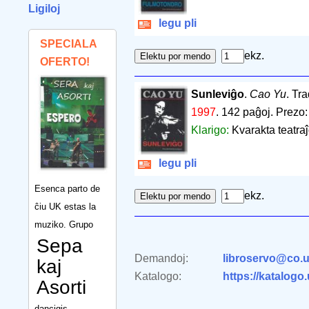
Ligiloj
legu pli
SPECIALA
ekz.
OFERTO!
Sunleviĝo
.
Cao Yu
. Tr
1997
.
142 paĝoj
.
Prezo:
Klarigo:
Kvarakta teatraĵ
legu pli
Esenca parto de
ekz.
ĉiu UK estas la
muziko. Grupo
Sepa
Demandoj:
libroservo@co.u
kaj
Katalogo:
https://katalogo
Asorti
dancigis