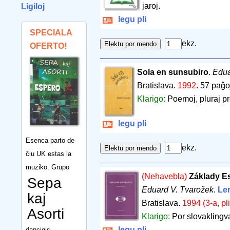
jaroj.
Ligiloj
legu pli
SPECIALA
ekz.
OFERTO!
Sola en sunsubiro
.
Edua
Bratislava.
1992
.
57 paĝo
Klarigo:
Poemoj, pluraj pr
legu pli
Esenca parto de
ekz.
ĉiu UK estas la
muziko. Grupo
(Nehavebla)
Základy E
Sepa
Eduard V. Tvarožek
.
Ler
kaj
Bratislava.
1994 (3-a, pl
Asorti
Klarigo:
Por slovaklingv
legu pli
dancigis