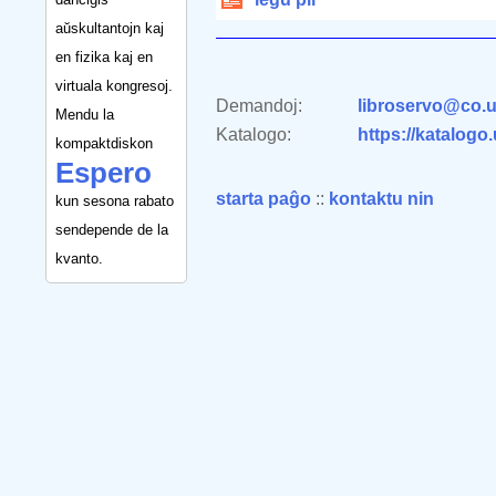
aŭskultantojn kaj
en fizika kaj en
virtuala kongresoj.
Demandoj:
libroservo@co.u
Mendu la
Katalogo:
https://katalogo
kompaktdiskon
Espero
starta paĝo
::
kontaktu nin
kun sesona rabato
sendepende de la
kvanto.