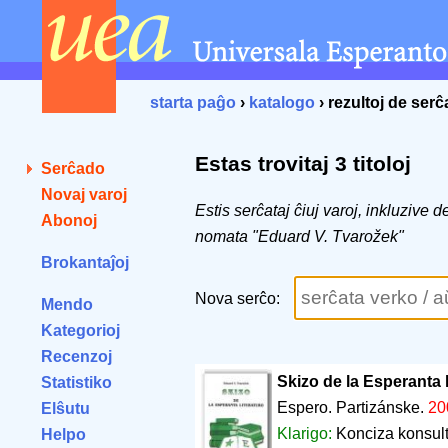
starta paĝo
›
katalogo
› rezultoj de ser
Estas trovitaj 3 titoloj
Serĉado
Novaj varoj
Estis serĉataj ĉiuj varoj, inkluzive 
Abonoj
nomata "Eduard V. Tvarožek"
Brokantaĵoj
Nova serĉo:
Mendo
Kategorioj
Recenzoj
Skizo de la Esperanta l
Statistiko
Espero. Partizánske.
20
Elŝutu
Klarigo:
Konciza konsultl
Helpo