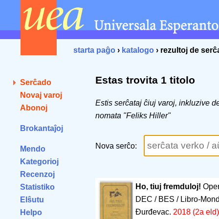
starta paĝo
›
katalogo
› rezultoj de ser
Estas trovita 1 titolo
Serĉado
Novaj varoj
Estis serĉataj ĉiuj varoj, inkluzive 
Abonoj
nomata "Feliks Hiller"
Brokantaĵoj
Nova serĉo:
Mendo
Kategorioj
Recenzoj
Ho, tiuj fremduloj!
Oper
Statistiko
DEC / BES / Libro-Mondo /
Elŝutu
Đurđevac.
2018 (2a eld)
Helpo