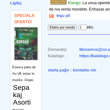
Klarigo:
La unua opereto 
Ligiloj
de nia verda mondeto. Enhavas anka
SPECIALA
legu pli
OFERTO!
ekz.
Demandoj:
libroservo@co.u
Katalogo:
https://katalogo
Esenca parto de
starta paĝo
::
kontaktu nin
ĉiu UK estas la
muziko. Grupo
Sepa
kaj
Asorti
dancigis