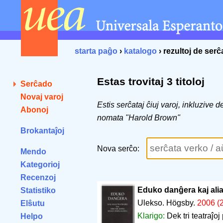
starta paĝo
›
katalogo
› rezultoj de ser
Estas trovitaj 3 titoloj
Serĉado
Novaj varoj
Estis serĉataj ĉiuj varoj, inkluzive 
Abonoj
nomata "Harold Brown"
Brokantaĵoj
Nova serĉo:
Mendo
Kategorioj
Recenzoj
Eduko danĝera kaj aliaj
Statistiko
Ulekso. Högsby.
2006 (2
Elŝutu
Klarigo:
Dek tri teatraĵo
Helpo