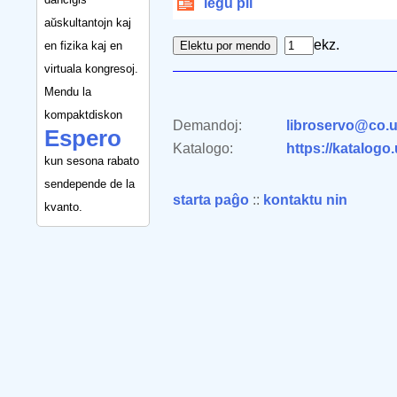
legu pli
aŭskultantojn kaj
ekz.
en fizika kaj en
virtuala kongresoj.
Mendu la
kompaktdiskon
Demandoj:
libroservo@co.u
Espero
Katalogo:
https://katalogo
kun sesona rabato
sendepende de la
starta paĝo
::
kontaktu nin
kvanto.