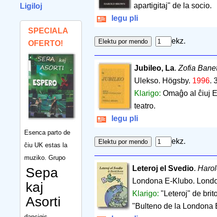
apartigitaj" de la socio.
Ligiloj
legu pli
SPECIALA
ekz.
OFERTO!
Jubileo, La
.
Zofia Bane
Ulekso. Högsby.
1996
.
Klarigo:
Omaĝo al ĉiuj E-
teatro.
legu pli
Esenca parto de
ekz.
ĉiu UK estas la
muziko. Grupo
Leteroj el Svedio
.
Haro
Sepa
Londona E-Klubo. Lond
kaj
Klarigo:
"Leteroj" de bri
Asorti
"Bulteno de la Londona 
dancigis