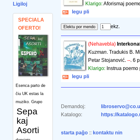
Klarigo:
Aforismaj poeme
Ligiloj
legu pli
SPECIALA
ekz.
OFERTO!
(Nehavebla)
Interkona
Kuzman
. Tradukis B. M
Petar Stojanović.
--
.
6 p
Klarigo:
Instrua poemo pr
legu pli
Esenca parto de
ĉiu UK estas la
muziko. Grupo
Demandoj:
libroservo@co.u
Sepa
Katalogo:
https://katalogo
kaj
Asorti
starta paĝo
::
kontaktu nin
dancigis