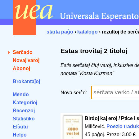
starta paĝo
›
katalogo
› rezultoj de ser
Estas trovitaj 2 titoloj
Serĉado
Novaj varoj
Estis serĉataj ĉiuj varoj, inkluzive 
Abonoj
nomata "Kosta Kuzman"
Brokantaĵoj
Nova serĉo:
Mendo
Kategorioj
Recenzoj
Birdoj kaj eroj / Ptice i 
Statistiko
Miličević.
Poezio traduk
Elŝutu
45 paĝoj
.
Prezo: 3.00 €
Helpo