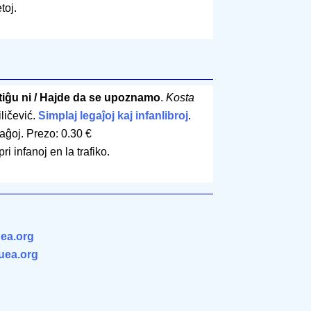
toj.
tiĝu ni / Hajde da se upoznamo
.
Kosta
iličević.
Simplaj legaĵoj kaj infanlibroj
.
aĝoj
.
Prezo: 0.30 €
i infanoj en la trafiko.
ea.org
.uea.org