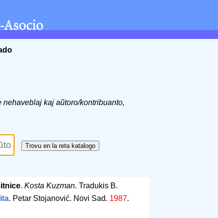
ĉado
de nehaveblaj kaj aŭtoro/kontribuanto,
sitnice
.
Kosta Kuzman
. Tradukis B.
ita
. Petar Stojanović. Novi Sad.
1987
.