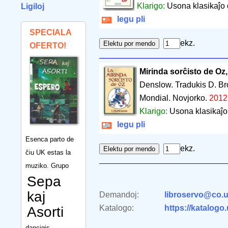
Klarigo:
Usona klasikaĵo 
Ligiloj
legu pli
SPECIALA
ekz.
OFERTO!
Mirinda sorĉisto de Oz,
Denslow. Tradukis D. Br
Mondial. Novjorko.
2012
Klarigo:
Usona klasikaĵo 
legu pli
Esenca parto de
ekz.
ĉiu UK estas la
muziko. Grupo
Sepa
kaj
Demandoj:
libroservo@co.u
Katalogo:
https://katalogo
Asorti
dancigis