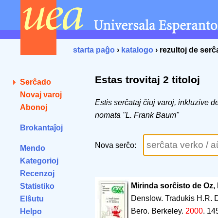
starta paĝo
›
katalogo
› rezultoj de ser
Estas trovitaj 2 titoloj
Serĉado
Novaj varoj
Estis serĉataj ĉiuj varoj, inkluzive 
Abonoj
nomata "L. Frank Baum"
Brokantaĵoj
Nova serĉo:
Mendo
Kategorioj
Recenzoj
Mirinda sorĉisto de Oz,
Statistiko
Denslow. Tradukis H.R. 
Elŝutu
Bero. Berkeley.
2000
.
14
Helpo