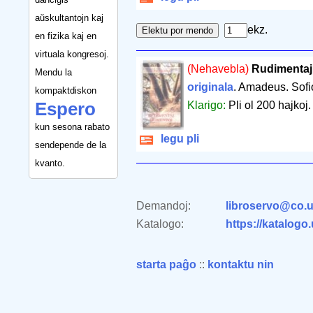
aŭskultantojn kaj
ekz.
en fizika kaj en
virtuala kongresoj.
(Nehavebla)
Rudimentaj
Mendu la
originala
. Amadeus. Sofi
kompaktdiskon
Espero
Klarigo:
Pli ol 200 hajkoj.
kun sesona rabato
legu pli
sendepende de la
kvanto.
Demandoj:
libroservo@co.u
Katalogo:
https://katalogo
starta paĝo
::
kontaktu nin