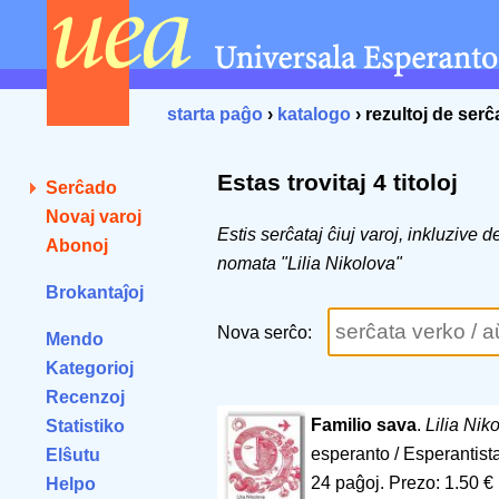
starta paĝo
›
katalogo
› rezultoj de ser
Estas trovitaj 4 titoloj
Serĉado
Novaj varoj
Estis serĉataj ĉiuj varoj, inkluzive 
Abonoj
nomata "Lilia Nikolova"
Brokantaĵoj
Nova serĉo:
Mendo
Kategorioj
Recenzoj
Familio sava
.
Lilia Nik
Statistiko
esperanto / Esperantist
Elŝutu
24 paĝoj
.
Prezo: 1.50 €
Helpo