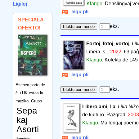
Klarigo:
Denslingvaj ver
Ligiloj
legu pli
SPECIALA
ekz.
OFERTO!
Fortoj, fotoj, vortoj
.
Lil
Libera. s.l.
2022
.
63 paĝ
Klarigo:
Kolekto de 145 
legu pli
Esenca parto de
ekz.
ĉiu UK estas la
muziko. Grupo
Libero ami, La
.
Lilia Nik
Sepa
de kulturo. Razgrad.
2003
kaj
Klarigo:
Mallongaj poemoj
Asorti
legu pli
dancigis