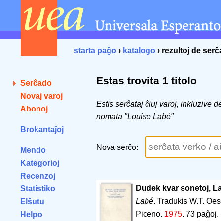
starta paĝo
›
katalogo
› rezultoj de ser
Estas trovita 1 titolo
Serĉado
Novaj varoj
Estis serĉataj ĉiuj varoj, inkluzive 
Abonoj
nomata "Louise Labé"
Brokantaĵoj
Nova serĉo:
Mendo
Kategorioj
Recenzoj
Dudek kvar sonetoj, La
Statistiko
Labé
. Tradukis W.T. Oes
Elŝutu
Piceno.
1975
.
73 paĝoj
.
Helpo