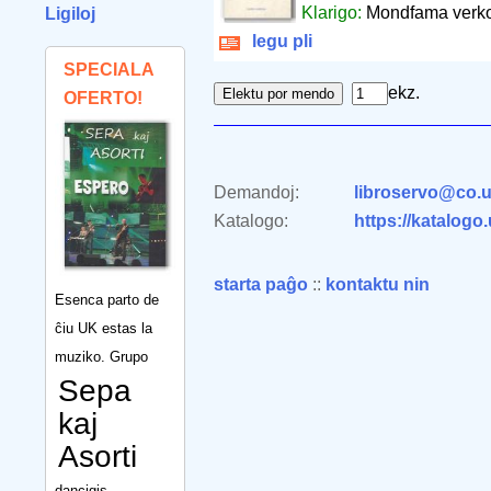
Klarigo:
Mondfama verko 
Ligiloj
legu pli
SPECIALA
ekz.
OFERTO!
Demandoj:
libroservo@co.u
Katalogo:
https://katalogo
starta paĝo
::
kontaktu nin
Esenca parto de
ĉiu UK estas la
muziko. Grupo
Sepa
kaj
Asorti
dancigis