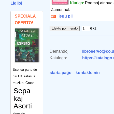
Klarigo:
Poemoj atribuataj
Ligiloj
Zamenhof.
SPECIALA
legu pli
OFERTO!
ekz.
Demandoj:
libroservo@co.u
Katalogo:
https://katalogo
Esenca parto de
starta paĝo
::
kontaktu nin
ĉiu UK estas la
muziko. Grupo
Sepa
kaj
Asorti
dancigis