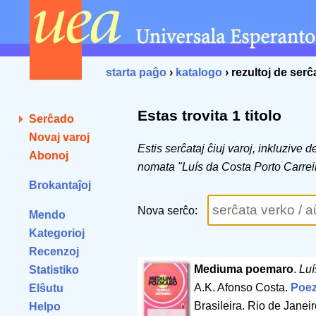
starta paĝo
›
katalogo
› rezultoj de ser
Estas trovita 1 titolo
Serĉado
Novaj varoj
Estis serĉataj ĉiuj varoj, inkluzive 
Abonoj
nomata "Luís da Costa Porto Carrei
Brokantaĵoj
Nova serĉo:
Mendo
Kategorioj
Recenzoj
Mediuma poemaro
.
Luí
Statistiko
A.K. Afonso Costa.
Poez
Elŝutu
Brasileira. Rio de Janei
Helpo