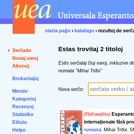
starta paĝo
›
katalogo
› rezultoj de ser
Estas trovitaj 2 titoloj
Serĉado
Novaj varoj
Estis serĉataj ĉiuj varoj, inkluzive 
Abonoj
nomata "Mihai Trifoi"
Brokantaĵoj
Nova serĉo:
Mendo
Kategorioj
Recenzoj
(Nehavebla)
Esperanto:
Statistiko
internaţionale fără pr
Elŝutu
rumana
. Mihai Trifoi.
Helpo