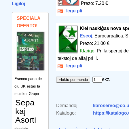
Prezo: 7.20 €
Ligiloj
legu pli
SPECIALA
OFERTO!
Kiel naskiĝas nova sper
Eseoj
. Eurocarpatica. 
Prezo: 21.00 €
Klarigo:
Pri la spertoj d
tekstoj de aliaj pri li.
legu pli
Esenca parto de
ekz.
ĉiu UK estas la
muziko. Grupo
Sepa
Demandoj:
libroservo@co.u
kaj
Katalogo:
https://katalogo
Asorti
dancigis