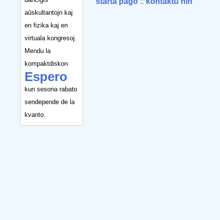
starta paĝo
::
kontaktu nin
aŭskultantojn kaj
en fizika kaj en
virtuala kongresoj.
Mendu la
kompaktdiskon
Espero
kun sesona rabato
sendepende de la
kvanto.