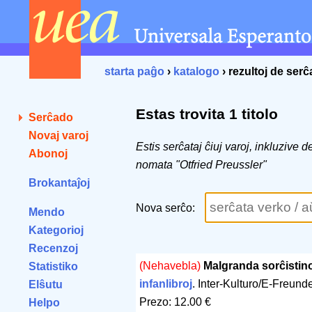
starta paĝo
›
katalogo
› rezultoj de ser
Estas trovita 1 titolo
Serĉado
Novaj varoj
Estis serĉataj ĉiuj varoj, inkluzive 
Abonoj
nomata "Otfried Preussler"
Brokantaĵoj
Nova serĉo:
Mendo
Kategorioj
Recenzoj
(Nehavebla)
Malgranda sorĉistino
Statistiko
infanlibroj
. Inter-Kulturo/E-Freun
Elŝutu
Prezo: 12.00 €
Helpo