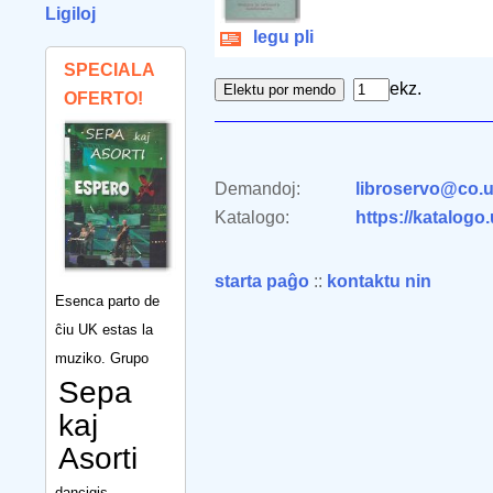
Ligiloj
legu pli
SPECIALA
ekz.
OFERTO!
Demandoj:
libroservo@co.u
Katalogo:
https://katalogo
starta paĝo
::
kontaktu nin
Esenca parto de
ĉiu UK estas la
muziko. Grupo
Sepa
kaj
Asorti
dancigis