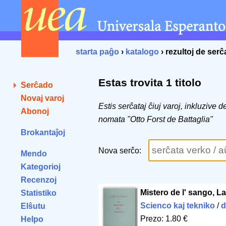
starta paĝo
›
katalogo
› rezultoj de ser
Estas trovita 1 titolo
Serĉado
Novaj varoj
Estis serĉataj ĉiuj varoj, inkluzive 
Abonoj
nomata "Otto Forst de Battaglia"
Brokantaĵoj
Nova serĉo:
Mendo
Kategorioj
Recenzoj
Mistero de l' sango, La
Statistiko
Scienco kaj tekniko
/
d
Elŝutu
Prezo: 1.80 €
Helpo