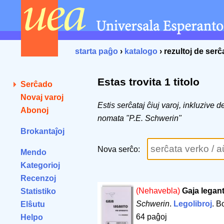
starta paĝo
›
katalogo
› rezultoj de ser
Estas trovita 1 titolo
Serĉado
Novaj varoj
Estis serĉataj ĉiuj varoj, inkluzive 
Abonoj
nomata "P.E. Schwerin"
Brokantaĵoj
Nova serĉo:
Mendo
Kategorioj
Recenzoj
(Nehavebla)
Gaja legan
Statistiko
Schwerin
.
Legolibroj
. B
Elŝutu
64 paĝoj
Helpo