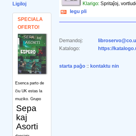
Klarigo:
Spritaĵoj, vortlu
Ligiloj
legu pli
SPECIALA
OFERTO!
Demandoj:
libroservo@co.u
Katalogo:
https://katalogo
starta paĝo
::
kontaktu nin
Esenca parto de
ĉiu UK estas la
muziko. Grupo
Sepa
kaj
Asorti
dancigis