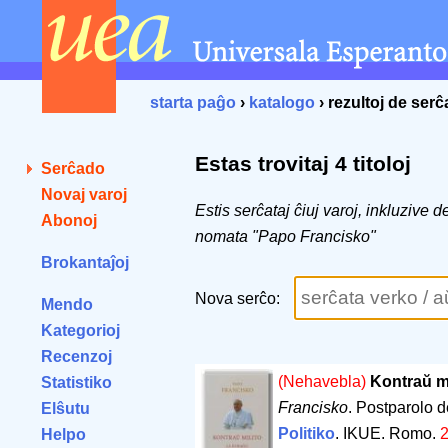
starta paĝo
›
katalogo
› rezultoj de ser
Estas trovitaj 4 titoloj
Serĉado
Novaj varoj
Estis serĉataj ĉiuj varoj, inkluzive 
Abonoj
nomata "Papo Francisko"
Brokantaĵoj
Nova serĉo:
Mendo
Kategorioj
Recenzoj
(Nehavebla)
Kontraŭ mi
Statistiko
Francisko
. Postparolo d
Elŝutu
Politiko
. IKUE. Romo.
Helpo