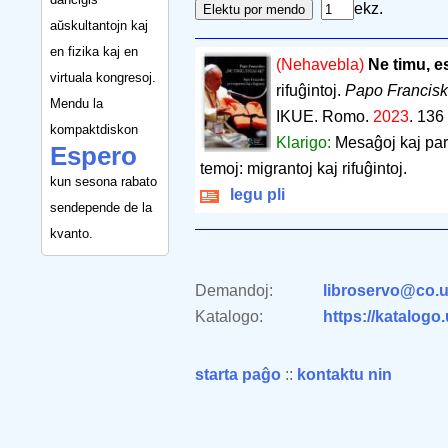
ekz.
aŭskultantojn kaj
en fizika kaj en
(Nehavebla)
Ne timu, e
virtuala kongresoj.
rifuĝintoj.
Papo Francis
Mendu la
IKUE. Romo.
2023
.
136
kompaktdiskon
Klarigo:
Mesaĝoj kaj paro
Espero
temoj: migrantoj kaj rifuĝintoj.
kun sesona rabato
legu pli
sendepende de la
kvanto.
Demandoj:
libroservo@co.u
Katalogo:
https://katalogo
starta paĝo
::
kontaktu nin