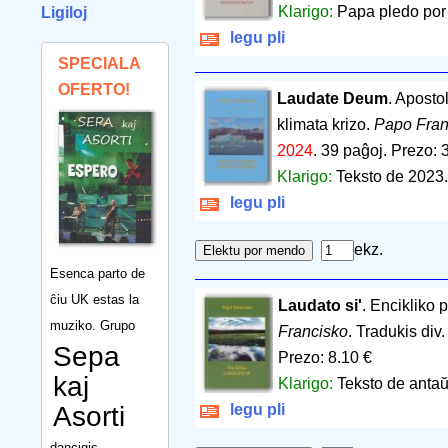
Klarigo:
Papa pledo por
Ligiloj
legu pli
SPECIALA
OFERTO!
Laudate Deum
. Aposto
klimata krizo.
Papo Fran
2024
.
39 paĝoj
.
Prezo: 
Klarigo:
Teksto de 2023.
legu pli
ekz.
Esenca parto de
ĉiu UK estas la
Laudato si'
. Encikliko
muziko. Grupo
Francisko
. Tradukis div
Sepa
Prezo: 8.10 €
kaj
Klarigo:
Teksto de antaŭ
Asorti
legu pli
dancigis