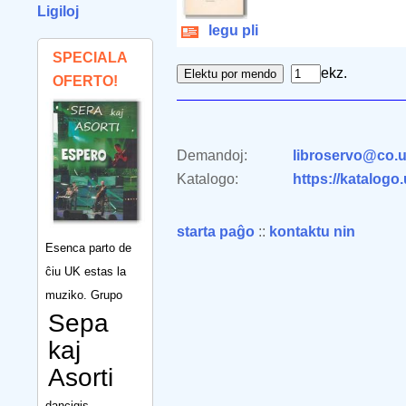
Ligiloj
legu pli
SPECIALA
ekz.
OFERTO!
Demandoj:
libroservo@co.u
Katalogo:
https://katalogo
starta paĝo
::
kontaktu nin
Esenca parto de
ĉiu UK estas la
muziko. Grupo
Sepa
kaj
Asorti
dancigis